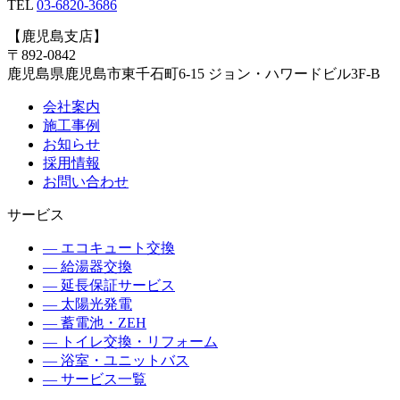
TEL
03-6820-3686
【
鹿児島支店
】
〒
892-0842
鹿児島県
鹿児島市
東千石町6-15 ジョン・ハワードビル3F-B
会社案内
施工事例
お知らせ
採用情報
お問い合わせ
サービス
—
エコキュート交換
—
給湯器交換
—
延長保証サービス
—
太陽光発電
—
蓄電池・ZEH
—
トイレ交換・リフォーム
—
浴室・ユニットバス
— サービス一覧