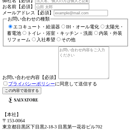
御社名
【必須】
お名前
【必須】
メールアドレス
【必須】
お問い合わせの種類
エコキュート・給湯器
IH・オール電化
太陽光・
蓄電池
トイレ・浴室・キッチン・洗面
内装・外装
リフォーム
入社希望
その他
お問い合わせ内容
【必須】
プライバシーポリシー
に同意して送信する
この内容で送信する
【
本社
】
〒
153-0064
東京都
目黒区
下目黒2-18-3 目黒第一花谷ビル702