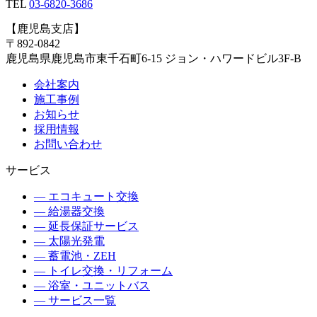
TEL
03-6820-3686
【
鹿児島支店
】
〒
892-0842
鹿児島県
鹿児島市
東千石町6-15 ジョン・ハワードビル3F-B
会社案内
施工事例
お知らせ
採用情報
お問い合わせ
サービス
—
エコキュート交換
—
給湯器交換
—
延長保証サービス
—
太陽光発電
—
蓄電池・ZEH
—
トイレ交換・リフォーム
—
浴室・ユニットバス
— サービス一覧