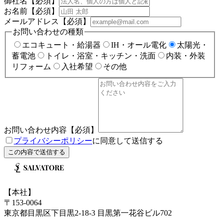
御社名
【必須】
お名前
【必須】
メールアドレス
【必須】
お問い合わせの種類
エコキュート・給湯器
IH・オール電化
太陽光・
蓄電池
トイレ・浴室・キッチン・洗面
内装・外装
リフォーム
入社希望
その他
お問い合わせ内容
【必須】
プライバシーポリシー
に同意して送信する
この内容で送信する
【
本社
】
〒
153-0064
東京都
目黒区
下目黒2-18-3 目黒第一花谷ビル702